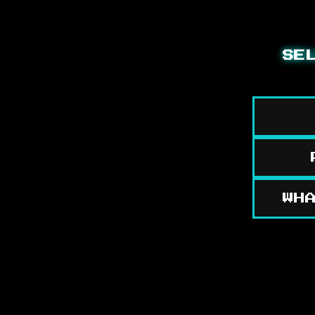
SE
WH